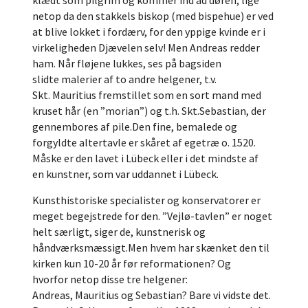
netop da den stakkels biskop (med bispehue) er ved
at blive lokket i fordærv, for den yppige kvinde er i
virkeligheden Djævelen selv! Men Andreas redder
ham. Når fløjene lukkes, ses på bagsiden
slidte malerier af to andre helgener, t.v.
Skt. Mauritius fremstillet som en sort mand med
kruset hår (en ”morian”) og t.h. Skt.Sebastian, der
gennembores af pile.Den fine, bemalede og
forgyldte altertavle er skåret af egetræ o. 1520.
Måske er den lavet i Lübeck eller i det mindste af
en kunstner, som var uddannet i Lübeck.
Kunsthistoriske specialister og konservatorer er
meget begejstrede for den. ”Vejlø-tavlen” er noget
helt særligt, siger de, kunstnerisk og
håndværksmæssigt.Men hvem har skænket den til
kirken kun 10-20 år før reformationen? Og
hvorfor netop disse tre helgener:
Andreas, Mauritius og Sebastian? Bare vi vidste det.