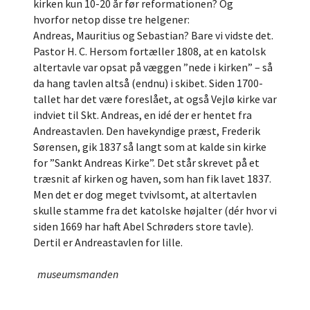
kirken kun 10-20 år før reformationen? Og
hvorfor netop disse tre helgener:
Andreas, Mauritius og Sebastian? Bare vi vidste det.
Pastor H. C. Hersom fortæller 1808, at en katolsk
altertavle var opsat på væggen ”nede i kirken” – så
da hang tavlen altså (endnu) i skibet. Siden 1700-
tallet har det være foreslået, at også Vejlø kirke var
indviet til Skt. Andreas, en idé der er hentet fra
Andreastavlen. Den havekyndige præst, Frederik
Sørensen, gik 1837 så langt som at kalde sin kirke
for ”Sankt Andreas Kirke”. Det står skrevet på et
træsnit af kirken og haven, som han fik lavet 1837.
Men det er dog meget tvivlsomt, at altertavlen
skulle stamme fra det katolske højalter (dér hvor vi
siden 1669 har haft Abel Schrøders store tavle).
Dertil er Andreastavlen for lille.
museumsmanden