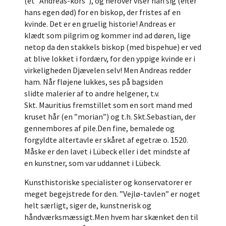
(et ”Andreas-kors”), og herover viser han sig (efter
hans egen død) for en biskop, der fristes af en
kvinde. Det er en gruelig historie! Andreas er
klædt som pilgrim og kommer ind ad døren, lige
netop da den stakkels biskop (med bispehue) er ved
at blive lokket i fordærv, for den yppige kvinde er i
virkeligheden Djævelen selv! Men Andreas redder
ham. Når fløjene lukkes, ses på bagsiden
slidte malerier af to andre helgener, t.v.
Skt. Mauritius fremstillet som en sort mand med
kruset hår (en ”morian”) og t.h. Skt.Sebastian, der
gennembores af pile.Den fine, bemalede og
forgyldte altertavle er skåret af egetræ o. 1520.
Måske er den lavet i Lübeck eller i det mindste af
en kunstner, som var uddannet i Lübeck.
Kunsthistoriske specialister og konservatorer er
meget begejstrede for den. ”Vejlø-tavlen” er noget
helt særligt, siger de, kunstnerisk og
håndværksmæssigt.Men hvem har skænket den til