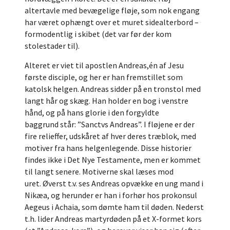
altertavle med bevægelige fløje, som nok engang
har været ophængt over et muret sidealterbord –
formodentlig i skibet (det var før der kom
stolestader til).
Alteret er viet til apostlen Andreas,én af Jesu
første disciple, og her er han fremstillet som
katolsk helgen. Andreas sidder på en tronstol med
langt hår og skæg. Han holder en bog i venstre
hånd, og på hans glorie i den forgyldte
baggrund står: ”Sanctvs Andreas”. I fløjene er der
fire relieffer, udskåret af hver deres træblok, med
motiver fra hans helgenlegende. Disse historier
findes ikke i Det Nye Testamente, men er kommet
til langt senere. Motiverne skal læses mod
uret. Øverst t.v. ses Andreas opvække en ung mand i
Nikæa, og herunder er han i forhør hos prokonsul
Aegeus i Achaia, som dømte ham til døden. Nederst
t.h. lider Andreas martyrdøden på et X-formet kors