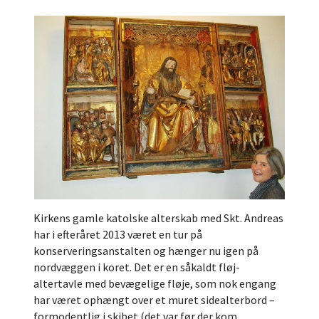
Kirkens gamle katolske alterskab med Skt. Andreas
har i efteråret 2013 været en tur på
konserveringsanstalten og hænger nu igen på
nordvæggen i koret. Det er en såkaldt fløj-
altertavle med bevægelige fløje, som nok engang
har været ophængt over et muret sidealterbord –
formodentlig i skibet (det var før der kom