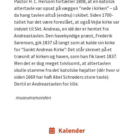
Pastor H. C. Hersom fortæller 1808, at en katolsk
altertavle var opsat på væggen ”nede i kirken” – så
da hang tavlen altså (endnu) i skibet. Siden 1700-
tallet har det være foreslået, at også Vejlø kirke var
indviet til Skt. Andreas, en idé der er hentet fra
Andreastavlen. Den havekyndige præst, Frederik
Sørensen, gik 1837 så langt som at kalde sin kirke
for ”Sankt Andreas Kirke”. Det står skrevet på et
træsnit af kirken og haven, som han fik lavet 1837.
Men det er dog meget tvivlsomt, at altertavlen
skulle stamme fra det katolske højalter (dér hvor vi
siden 1669 har haft Abel Schrøders store tavle).
Dertil er Andreastavlen for lille.
museumsmanden
Kalender
