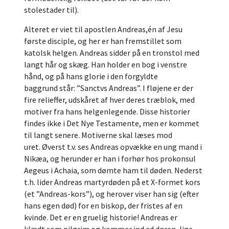
stolestader til).
Alteret er viet til apostlen Andreas,én af Jesu
første disciple, og her er han fremstillet som
katolsk helgen. Andreas sidder på en tronstol med
langt hår og skæg. Han holder en bog i venstre
hånd, og på hans glorie i den forgyldte
baggrund står: ”Sanctvs Andreas”. I fløjene er der
fire relieffer, udskåret af hver deres træblok, med
motiver fra hans helgenlegende. Disse historier
findes ikke i Det Nye Testamente, men er kommet
til langt senere. Motiverne skal læses mod
uret. Øverst t.v. ses Andreas opvække en ung mand i
Nikæa, og herunder er han i forhør hos prokonsul
Aegeus i Achaia, som dømte ham til døden. Nederst
t.h. lider Andreas martyrdøden på et X-formet kors
(et ”Andreas-kors”), og herover viser han sig (efter
hans egen død) for en biskop, der fristes af en
kvinde. Det er en gruelig historie! Andreas er
klædt som pilgrim og kommer ind ad døren, lige