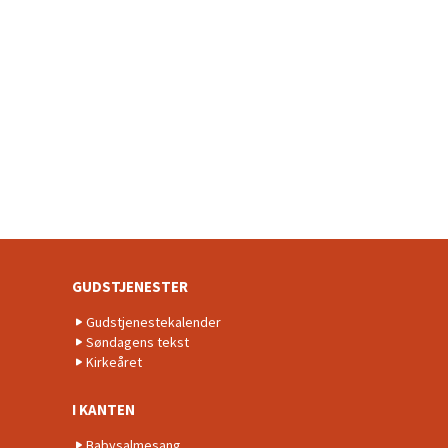
GUDSTJENESTER
Gudstjenestekalender
Søndagens tekst
Kirkeåret
I KANTEN
Babysalmesang