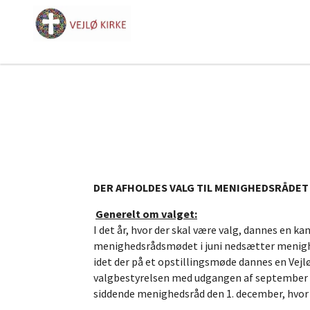
DER AFHOLDES VALG TIL MENIGHEDSRÅDET I
Generelt om valget:
I det år, hvor der skal være valg, dannes en k
menighedsrådsmødet i juni nedsætter menighe
idet der på et opstillingsmøde dannes en Vejlø
valgbestyrelsen med udgangen af september må
siddende menighedsråd den 1. december, hvor d