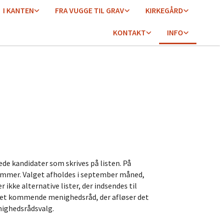
I KANTEN
FRA VUGGE TIL GRAV
KIRKEGÅRD
KONTAKT
INFO
ede kandidater som skrives på listen. På
emmer. Valget afholdes i september måned,
ikke alternative lister, der indsendes til
 det kommende menighedsråd, der afløser det
nighedsrådsvalg.