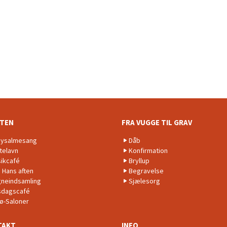
NTEN
FRA VUGGE TIL GRAV
ysalmesang
Dåb
telavn
Konfirmation
ikcafé
Bryllup
. Hans aften
Begravelse
neindsamling
Sjælesorg
dagscafé
lø-Saloner
TAKT
INFO