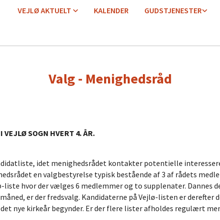
VEJLØ AKTUELT
KALENDER
GUDSTJENESTER
Valg - Menighedsråd
 VEJLØ SOGN HVERT 4. ÅR.
andidatliste, idet menighedsrådet kontakter potentielle interesser
dsrådet en valgbestyrelse typisk bestående af 3 af rådets medl
-liste hvor der vælges 6 medlemmer og to supplenater. Dannes der 
ned, er der fredsvalg. Kandidaterne på Vejlø-listen er derefter
et nye kirkeår begynder. Er der flere lister afholdes regulært me