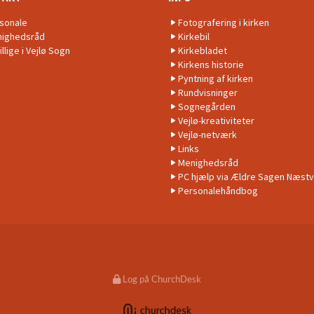
sonale
Fotografering i kirken
ighedsråd
Kirkebil
illige i Vejlø Sogn
Kirkebladet
Kirkens historie
Pyntning af kirken
Rundvisninger
Sognegården
Vejlø-kreativiteter
Vejlø-netværk
Links
Menighedsråd
PC hjælp via Ældre Sagen Næst
Personalehåndbog
Log på ChurchDesk