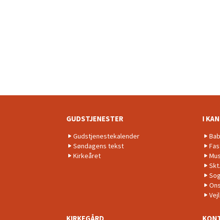
GUDSTJENESTER
I KA
Gudstjenestekalender
Bab
Søndagens tekst
Fas
Kirkeåret
Mus
Skt
Sog
Ons
Vej
KIRKEGÅRD
KON