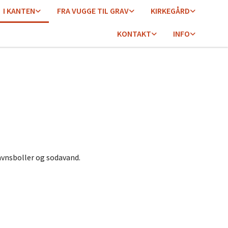
I KANTEN
FRA VUGGE TIL GRAV
KIRKEGÅRD
KONTAKT
INFO
avnsboller og sodavand.