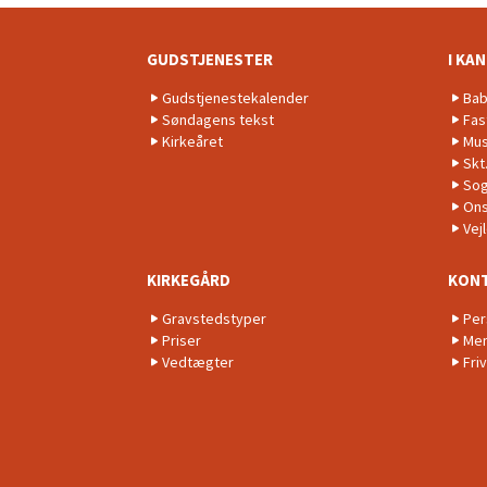
GUDSTJENESTER
I KA
Gudstjenestekalender
Bab
Søndagens tekst
Fas
Kirkeåret
Mus
Skt
Sog
Ons
Vej
KIRKEGÅRD
KON
Gravstedstyper
Per
Priser
Men
Vedtægter
Friv