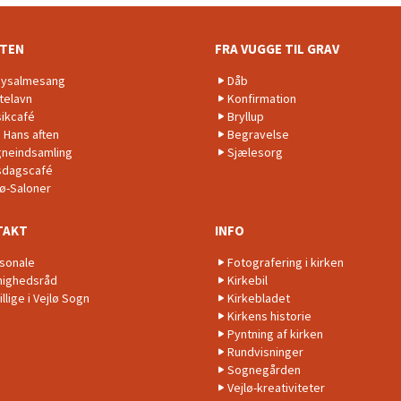
NTEN
FRA VUGGE TIL GRAV
ysalmesang
Dåb
telavn
Konfirmation
ikcafé
Bryllup
. Hans aften
Begravelse
neindsamling
Sjælesorg
dagscafé
lø-Saloner
TAKT
INFO
sonale
Fotografering i kirken
ighedsråd
Kirkebil
illige i Vejlø Sogn
Kirkebladet
Kirkens historie
Pyntning af kirken
Rundvisninger
Sognegården
Vejlø-kreativiteter