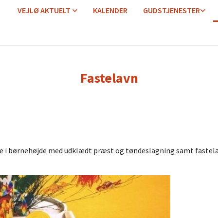
VEJLØ AKTUELT
KALENDER
GUDSTJENESTER
Fastelavn
ste i børnehøjde med udklædt præst og tøndeslagning samt fastel