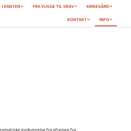
I KANTEN
FRA VUGGE TIL GRAV
KIRKEGÅRD
KONTAKT
INFO
matiske jordomrejse fra afrejsen fra