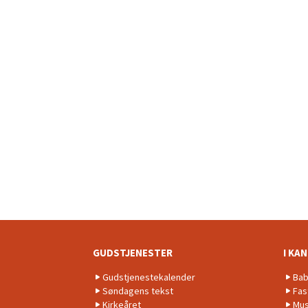
GUDSTJENESTER
I KA
Gudstjenestekalender
Bab
Søndagens tekst
Fas
Kirkeåret
Mus