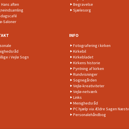
. Hans aften
Begravelse
neindsamling
Sjælesorg
dagscafé
lø-Saloner
TAKT
INFO
sonale
Fotografering i kirken
ighedsråd
Kirkebil
illige i Vejlø Sogn
Kirkebladet
Kirkens historie
Pyntning af kirken
Rundvisninger
Sognegården
Vejlø-kreativiteter
Vejlø-netværk
Links
Menighedsråd
PC hjælp via Ældre Sagen Næst
Personalehåndbog