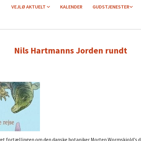
VEJLØ AKTUELT
KALENDER
GUDSTJENESTER
Nils Hartmanns Jorden rundt
t fortællingen om den danske botaniker Morten Wormskjold's dra