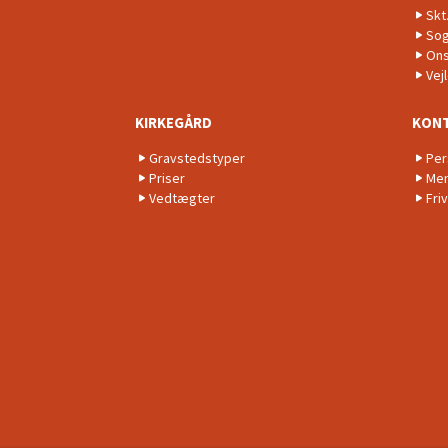
Skt
Sog
Ons
Vej
KIRKEGÅRD
KON
Gravstedstyper
Per
Priser
Men
Vedtægter
Friv