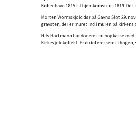
København 1815 til hjemkomsten i 1819. Det e
Morten Wormskjold dør på Gavnø Slot 29. novem
gravsten, der er muret ind i muren på kirkens ø
Nils Hartmann har doneret en bogkasse med
Kirkes julekollekt. Er du interesseret i bogen,