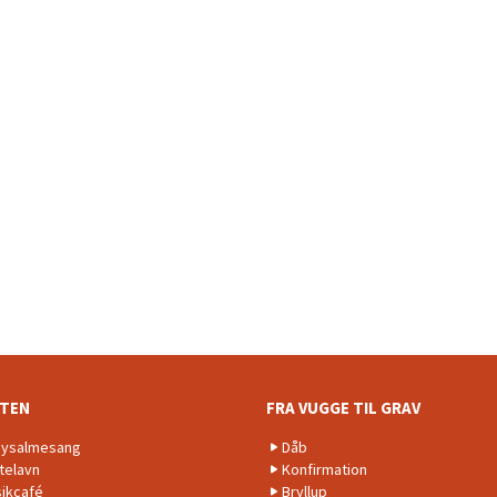
NTEN
FRA VUGGE TIL GRAV
ysalmesang
Dåb
telavn
Konfirmation
ikcafé
Bryllup