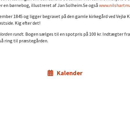
r en børnebog, illustreret af Jan Solheim.Se også
www.nilshartm
ber 1845 og ligger begravet på den gamle kirkegård ved Vejlø Kir
stside. Kig efter det!
Jorden rundt.
Bogen sælges til en spotpris på 100 kr. Indtægter fra 
 så ring til præstegården.
Kalender
