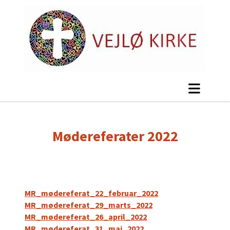
Mødereferater 2022
MR_mødereferat_22_februar_2022
MR_mødereferat_29_marts_2022
MR_mødereferat_26_april_2022
MR_mødereferat_31_maj_2022