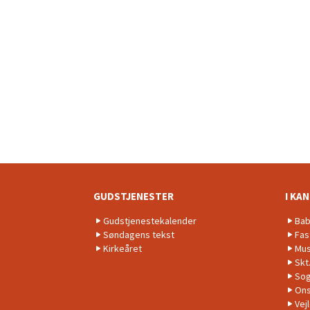
GUDSTJENESTER
I KA
Gudstjenestekalender
Bab
Søndagens tekst
Fas
Kirkeåret
Mus
Skt
Sog
Ons
Vej