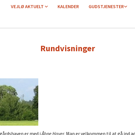
VEJLØ AKTUELT
KALENDER
GUDSTJENESTER
Rundvisninger
tegårdshaven er med i
Åbne Haver
. Man er velkommen til at gå ind a