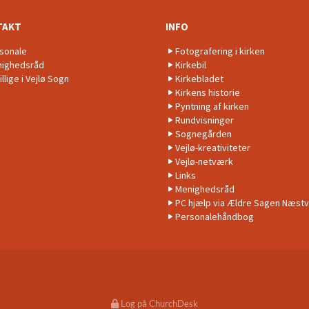
TAKT
INFO
sonale
Fotografering i kirken
ighedsråd
Kirkebil
illige i Vejlø Sogn
Kirkebladet
Kirkens historie
Pyntning af kirken
Rundvisninger
Sognegården
Vejlø-kreativiteter
Vejlø-netværk
Links
Menighedsråd
PC hjælp via Ældre Sagen Næst
Personalehåndbog
Log på ChurchDesk