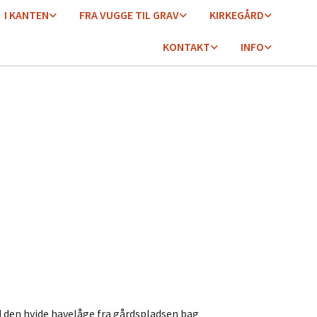
I KANTEN
FRA VUGGE TIL GRAV
KIRKEGÅRD
KONTAKT
INFO
d den hvide havelåge fra gårdspladsen bag