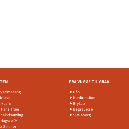
NTEN
FRA VUGGE TIL GRAV
ysalmesang
Dåb
telavn
Konfirmation
ikcafé
Bryllup
. Hans aften
Begravelse
neindsamling
Sjælesorg
dagscafé
lø-Saloner