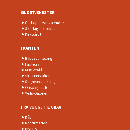
GUDSTJENESTER
Gudstjenestekalender
Søndagens tekst
Kirkeåret
I KANTEN
Babysalmesang
Fastelavn
Musikcafé
Skt. Hans aften
Sogneindsamling
Onsdagscafé
Vejlø-Saloner
FRA VUGGE TIL GRAV
Dåb
Konfirmation
Bryllup