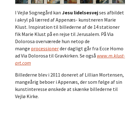
I Vejlø Sognegård kan
Jesu lidelsesvej
ses afbildet
i akryl på lærred af Appenæs- kunstneren Marie
Klust. Inspiration til billederne af de 14 stationer
fik Marie Klust på en rejse til Jerusalem. På Via
Dolorosa overværede hun netop de
mange
processioner
der dagligt går fra Ecce Homo
ad Via Dolorosa til Gravkirken. Se også
www.m.klust-
art.com
Billederne blev i 2011 doneret af Lillian Mortensen,
mangeårig beboer i Appenæs, der som følge af sin
kunstinteresse ønskede at skænke billederne til
Vejlø Kirke.